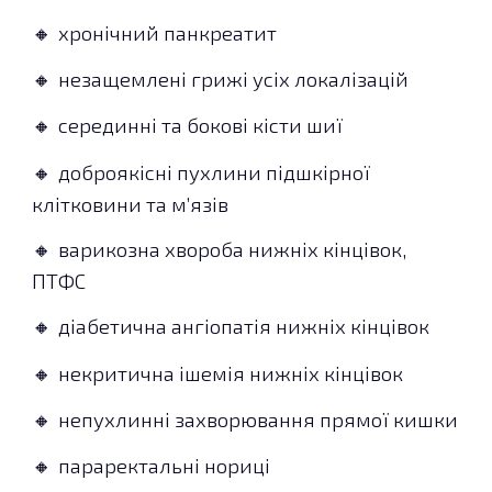
хронічний панкреатит
🔸
незащемлені грижі усіх локалізацій
🔸
серединні та бокові кісти шиї
🔸
доброякісні пухлини підшкірної
🔸
клітковини та м’язів
варикозна хвороба нижніх кінцівок,
🔸
ПТФС
діабетична ангіопатія нижніх кінцівок
🔸
некритична ішемія нижніх кінцівок
🔸
непухлинні захворювання прямої кишки
🔸
параректальні нориці
🔸