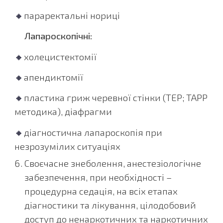
🔸
параректальні нориці
Лапароскопічні:
🔸
холецистектомії
🔸
апендиктомії
🔸
пластика гриж черевної стінки (TEP; TAPP
методика), діафрагми
🔸
діагностична лапароскопія при
незрозумілих ситуаціях
Своєчасне знеболення, анестезіологічне
забезпечення, при необхідності –
процедурна седація, на всіх етапах
діагностики та лікування, цілодобовий
доступ до ненаркотичних та наркотичних