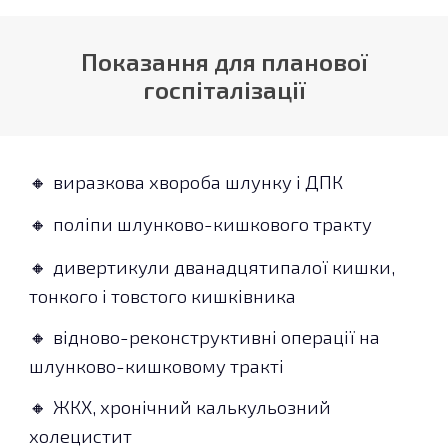
Показання для планової
госпіталізації
виразкова хвороба шлунку і ДПК
🔸
поліпи шлунково-кишкового тракту
🔸
дивертикули дванадцятипалої кишки,
🔸
тонкого і товстого кишківника
відново-реконструктивні операції на
🔸
шлунково-кишковому тракті
ЖКХ, хронічний калькульозний
🔸
холецистит