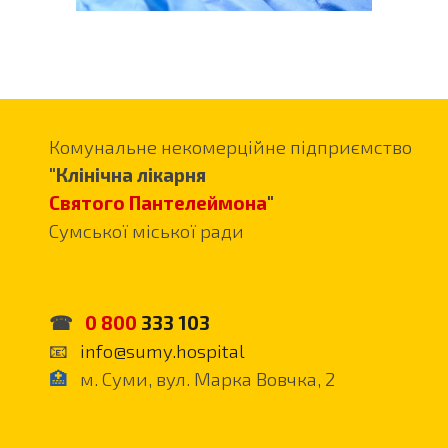
Комунальне
некомерційне підприємство
"
Клінічна лікарня
Святого Пантелеймона
"
Сумської міської ради
☎
0 800
333 103
📧
info
@
sumy.hospital
🏥
м. Суми, вул. Марка Вовчка, 2