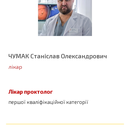
ЧУМАК Станіслав Олександрович
л
ікар
Лікар
проктолог
перш
ої кваліфікаційної категорії