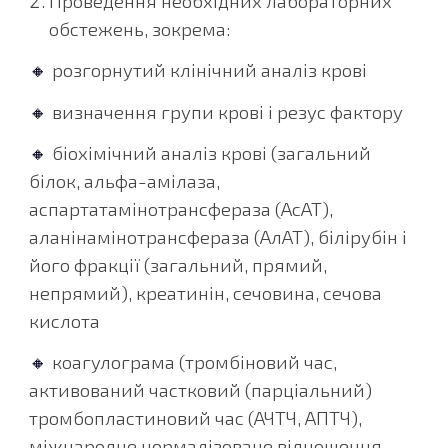
Проведення необхідних лабораторних
обстежень, зокрема:
🔸
розгорнутий клінічний аналіз крові
🔸
визначення групи крові і резус фактору
🔸
біохімічний аналіз крові (загальний
білок, альфа-амілаза,
аспартатамінотрансфераза (АсАТ),
аланінамінотрансфераза (АлАТ), білірубін і
його фракції (загальний, прямий,
непрямий), креатинін, сечовина, сечова
кислота
🔸
коагулограма (тромбіновий час,
активований частковий (парціальний)
тромбопластиновий час (АЧТЧ, АПТЧ),
міжнародне нормалізоване відношення