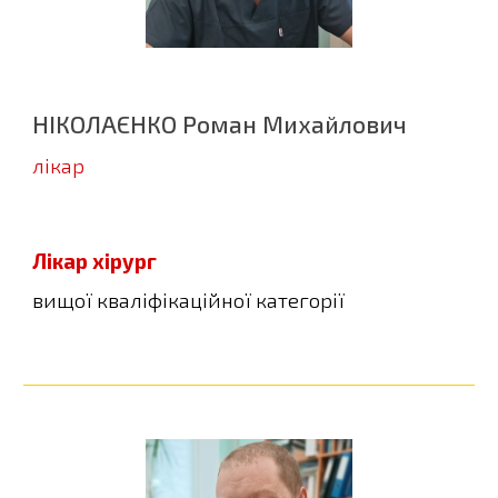
НІКОЛАЄНКО
Роман
Ми
хайлович
л
ікар
Лікар хірург
вищої
кваліфікаційної категорії