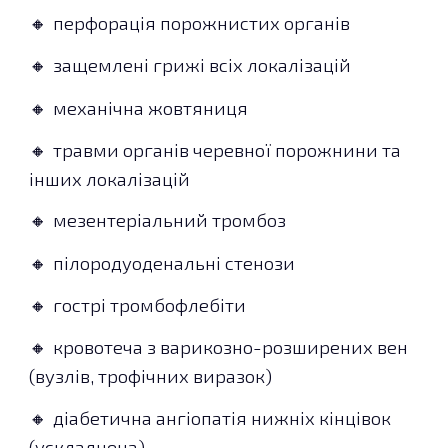
перфорація порожнистих органів
🔸
защемлені грижі всіх локалізацій
🔸
механічна жовтяниця
🔸
травми органів черевної порожнини та
🔸
інших локалізацій
мезентеріальний тромбоз
🔸
пілородуоденальні
стенози
🔸
гострі тромбофлебіти
🔸
кровотеча з варикозно-розширених вен
🔸
(вузлів, трофічних виразок)
діабетична ангіопатія нижніх кінцівок
🔸
(ускладнена)