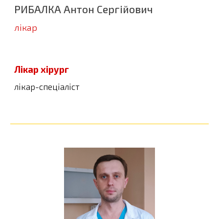
РИБАЛКА Антон Сергійович
л
ікар
Лікар хірург
лікар-спеціаліст