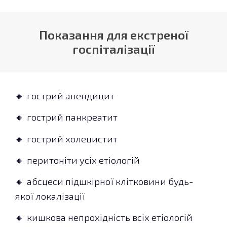
Показання для екстреної
госпіталізації
гострий апендицит
🔸
гострий панкреатит
🔸
гострий холецистит
🔸
перитоніти усіх етіологій
🔸
абсцеси підшкірної клітковини будь-
🔸
якої локалізації
кишкова непрохідність всіх етіологій
🔸