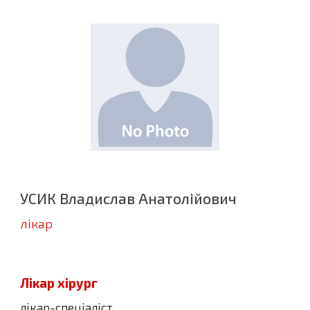
УСИК Владислав Анатолійович
л
ікар
Лікар хірург
лікар-спеціаліст