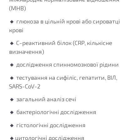
(МНВ)
🔸
глюкоза в цільній крові або сироватці
крові
🔸
С-реактивний білок (CRP, кількісне
визначення)
🔸
дослідження спинномозкової рідини
🔸
тестування на сифіліс, гепатити, ВІЛ,
SARS-CoV-2
🔸
загальний аналіз сечі
🔸
бактеріологічні дослідження
🔸
гістологічні дослідження
🔸
цитологічні дослідження